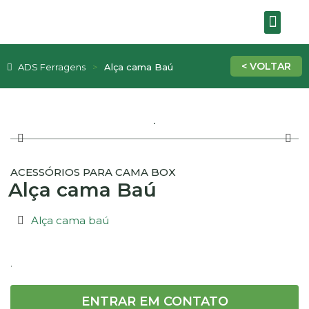
SOBRE A EMPRE
ADS Ferragens
Alça cama Baú
ACESSÓRIOS PARA CAMA BOX
Alça cama Baú
Alça cama baú
.
ENTRAR EM CONTATO