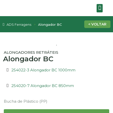
SOBRE A EMPRE
ADS Ferragens
Alongador BC
ALONGADORES RETRÁTEIS
Alongador BC
254022-3 Alongador BC 1000mm
254020-7 Alongador BC 850mm
Bucha de Plástico (PP)