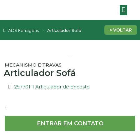
SOBRE A EMPRE
ADS Ferragens
Articulador Sofá
MECANISMO E TRAVAS
Articulador Sofá
257701-1 Articulador de Encosto
.
ENTRAR EM CONTATO