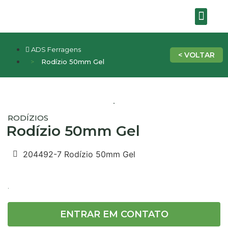
SOBRE A EMPRE
ADS Ferragens
Rodízio 50mm Gel
RODÍZIOS
Rodízio 50mm Gel
204492-7 Rodízio 50mm Gel
.
ENTRAR EM CONTATO