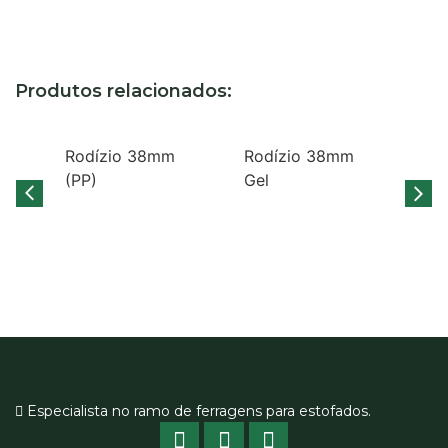
Produtos relacionados:
Rodízio 38mm
Rodízio 38mm
(PP)
Gel
Ro
Has
Especialista no ramo de ferragens para estofados.