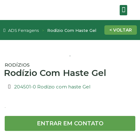
SOBRE A EMPRE
ADS Ferragens
Rodízio Com Haste Gel
RODÍZIOS
Rodízio Com Haste Gel
204501-0 Rodízio com haste Gel
.
ENTRAR EM CONTATO